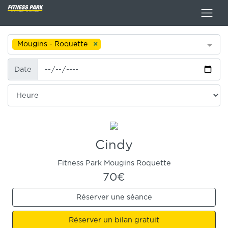
Mougins - Roquette
Date
Date
Heure
Cindy
Fitness Park Mougins Roquette
70€
Réserver une séance
Réserver un bilan gratuit