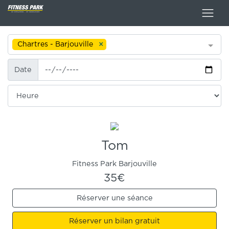
Chartres - Barjouville
Date
Date
Heure
Tom
Fitness Park Barjouville
35€
Réserver une séance
Réserver un bilan gratuit