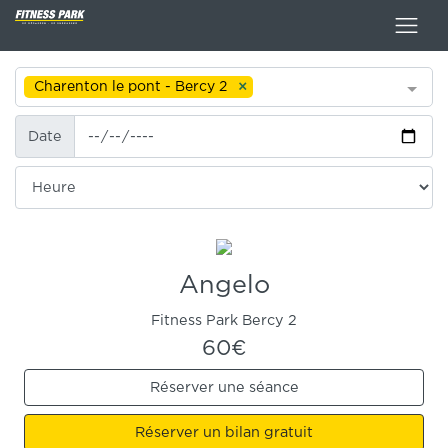
Charenton le pont - Bercy 2
Date
Date
Heure
Angelo
Fitness Park Bercy 2
60€
Réserver une séance
Réserver un bilan gratuit